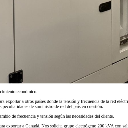
crecimiento económico.
ara exportar a otros países donde la tensión y frecuencia de la red eléctr
 peculiaridades de suministro de red del país en cuestión.
mbio de frecuencia y tensión según las necesidades del cliente.
ara exportar a Canadá. Nos solicita grupo electrógeno 200 kVA con sal