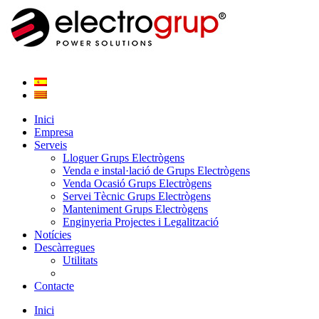
Inici
Empresa
Serveis
Lloguer Grups Electrògens
Venda e instal·lació de Grups Electrògens
Venda Ocasió Grups Electrògens
Servei Tècnic Grups Electrògens
Manteniment Grups Electrògens
Enginyeria Projectes i Legalització
Notícies
Descàrregues
Utilitats
Contacte
Inici