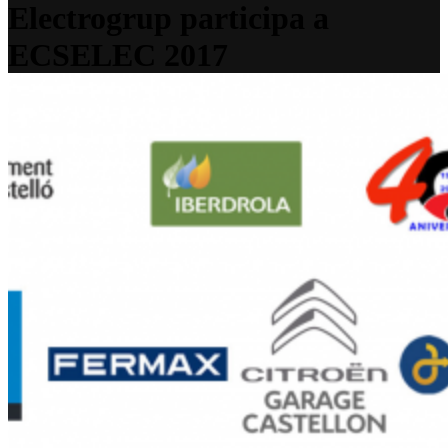
Electrogrup participa a
ECSELEC 2017
Home
>
Notícies
>
Electrogrup participa a ECSELEC 2017