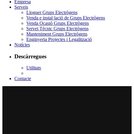
Empresa
Serveis
Lloguer Grups Electrògens
Venda e instal·lació de Grups Electrògens
Venda Ocasió Grups Electrògens
Servei Tècnic Grups Electrògens
Manteniment Grups Electrògens
Enginyeria Projectes i Legalització
Notícies
Descàrregues
Utilitats
Contacte