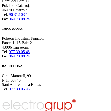
Camí del Port, 143
Pol. Ind. Catarroja
46470 Catarroja
Tel.
96 312 03 14
Fax
964 73 08 24
TARRAGONA
Polígon Industrial Francolí
Parcel·la 15 Baix 2
43006 Tarragona
Tel.
977 39 05 46
Fax
964 73 08 24
BARCELONA
Ctra. Martorell, 99
N-II. 08740.
Sant Andreu de la Barca.
Tel.
977 39 05 46