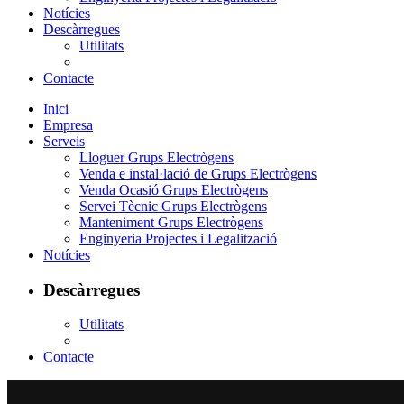
Notícies
Descàrregues
Utilitats
Contacte
Inici
Empresa
Serveis
Lloguer Grups Electrògens
Venda e instal·lació de Grups Electrògens
Venda Ocasió Grups Electrògens
Servei Tècnic Grups Electrògens
Manteniment Grups Electrògens
Enginyeria Projectes i Legalització
Notícies
Descàrregues
Utilitats
Contacte