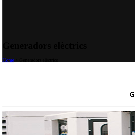
Generadors elèctrics
Home
>
Generadors elèctrics
G