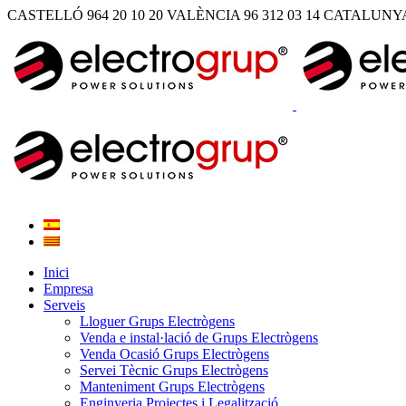
CASTELLÓ 964 20 10 20
VALÈNCIA 96 312 03 14
CATALUNYA 
Inici
Empresa
Serveis
Lloguer Grups Electrògens
Venda e instal·lació de Grups Electrògens
Venda Ocasió Grups Electrògens
Servei Tècnic Grups Electrògens
Manteniment Grups Electrògens
Enginyeria Projectes i Legalització